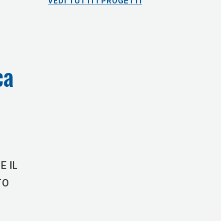
VEDI TUTTI I PROGETTI
ca
E IL
TO