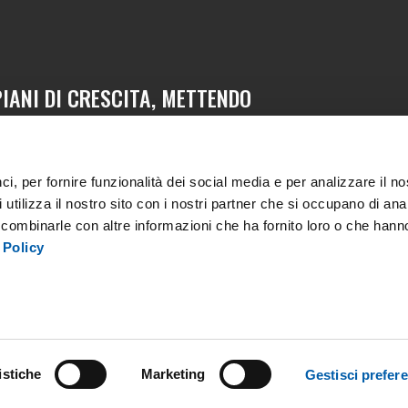
IANI DI CRESCITA, METTENDO
 DIVERSIFICATA DI
A TRANSIZIONE ENERGETICA E
i, per fornire funzionalità dei social media e per analizzare il no
utilizza il nostro sito con i nostri partner che si occupano di anal
o combinarle con altre informazioni che ha fornito loro o che hann
innovabile, innovativo, sostenibile e
 Policy
o.
0 interamente versato - Sede Legale Viale Egidio Galbani, 70 - 00156 Roma
istiche
Marketing
Gestisci prefer