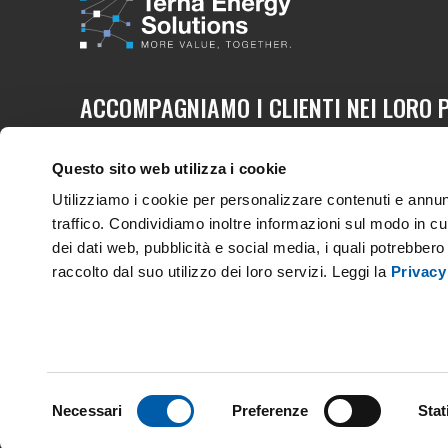
ACCOMPAGNIAMO I CLIENTI NEI LORO P
A DISPOSIZIONE UNA RETE INTEGRATA E
COMPETENZE NEI SETTORI CHIAVE DELL
Questo sito web utilizza i cookie
DIGITALE.
Utilizziamo i cookie per personalizzare contenuti e annunc
traffico. Condividiamo inoltre informazioni sul modo in cui 
dei dati web, pubblicità e social media, i quali potrebber
Lavoriamo insieme per un nuovo modello di sviluppo r
raccolto dal suo utilizzo dei loro servizi. Leggi la
Privacy
rispettoso dell’ambiente.
Prendi parte al cambiament
VISITA IL SITO DEL GRUPPO TERNA
Terna Energy Solutions srl - Capitale sociale € 2.000.000,0
Selezione
Partita IVA 14891001001 - R.E.A. 1553541
Necessari
Preferenze
Stat
del
consenso