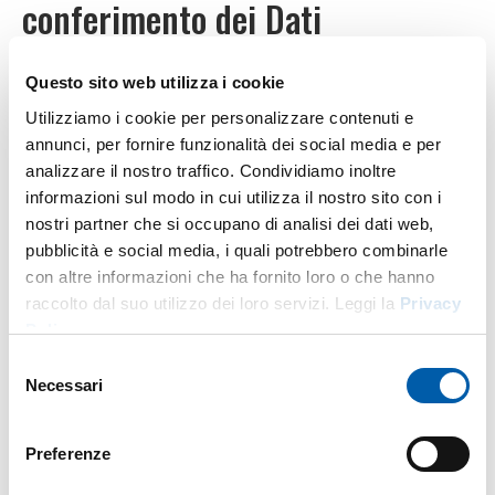
conferimento dei Dati
Questo sito web utilizza i cookie
Il Trattamento è svolto per inviarLe comunicazioni
Utilizziamo i cookie per personalizzare contenuti e
promozionali, incluse ricerche di mercato e indagini sulla
annunci, per fornire funzionalità dei social media e per
soddisfazione della clientela, inerenti alle attività, ai
analizzare il nostro traffico. Condividiamo inoltre
prodotti e/o ai servizi delle Società e più in generale del
informazioni sul modo in cui utilizza il nostro sito con i
Gruppo Terna in materia di gestione dell’energia e dei
nostri partner che si occupano di analisi dei dati web,
servizi di produzione e connettività dell’energia stessa. La
pubblicità e social media, i quali potrebbero combinarle
relativa base giuridica è il Suo consenso.
con altre informazioni che ha fornito loro o che hanno
raccolto dal suo utilizzo dei loro servizi. Leggi la
Privacy
Il conferimento dei Dati per tale finalità è facoltativo.
Policy
Selezione
Necessari
del
4. Destinatari dei Dati
consenso
Preferenze