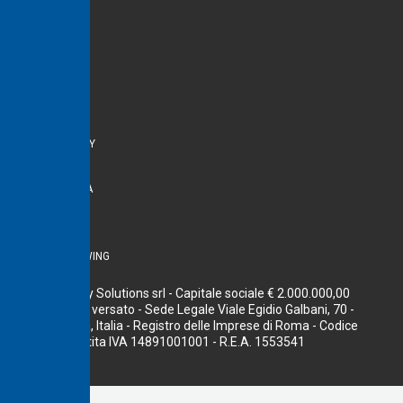
CHI SIAMO
CONTATTI
Link utili
PRIVACY
COOKIE POLICY
NOTE LEGALI
ACCESSIBILITÀ
POLICY DE&I
COMPLIANCE
WHISTLEBLOWING
Terna Energy Solutions srl - Capitale sociale € 2.000.000,00
interamente versato - Sede Legale Viale Egidio Galbani, 70 -
00156 Roma, Italia - Registro delle Imprese di Roma - Codice
fiscale e Partita IVA 14891001001 - R.E.A. 1553541