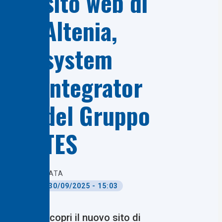
sito web di
Altenia,
system
integrator
del Gruppo
TES
DATA
30/09/2025 - 15:03
Scopri il nuovo sito di