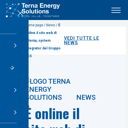
X
Home page / News /
È
online il sito web di
VEDI TUTTE LE
Altenia, system
NEWS
integrator del Gruppo
TES
NEWS
È online il