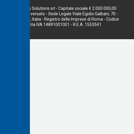
Terna Energy Solutions srl - Capitale sociale € 2.000.000,00
interamente versato - Sede Legale Viale Egidio Galbani, 70 -
00156 Roma, Italia - Registro delle Imprese di Roma - Codice
fiscale e Partita IVA 14891001001 - R.E.A. 1553541