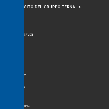
VISITA IL SITO DEL GRUPPO TERNA
Naviga
HOME
PRODOTTI E SERVIZI
CHI SIAMO
CONTATTI
Link utili
PRIVACY
COOKIE POLICY
NOTE LEGALI
ACCESSIBILITÀ
POLICY DE&I
COMPLIANCE
WHISTLEBLOWING